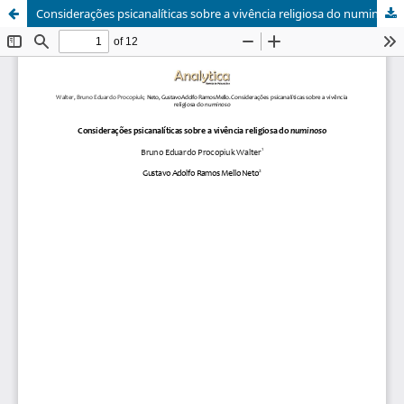
Considerações psicanalíticas sobre a vivência religiosa do numinoso