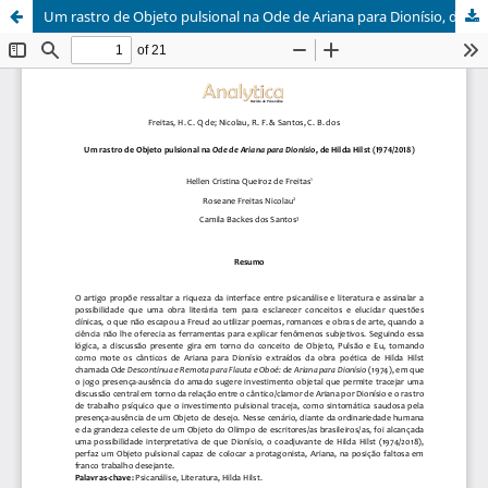
Um rastro de Objeto pulsional na Ode de Ariana para Dionísio, de Hilda Hilst (1974/2018)