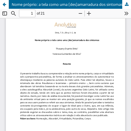
Nome próprio: a tela como uma (des)amarradura dos sintomas