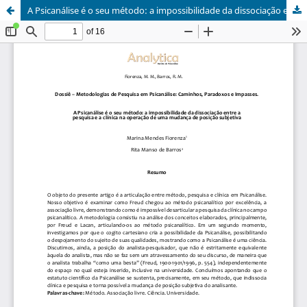
A Psicanálise é o seu método: a impossibilidade da dissociação entre a pesquisa e a clínica na operação de uma mudança de posição subjetiva