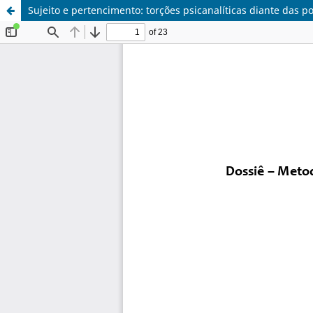
Sujeito e pertencimento: torções psicanalíticas diante das po