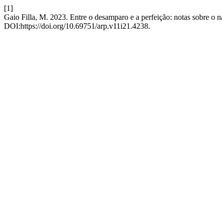
[1]
Gaio Filla, M. 2023. Entre o desamparo e a perfeição: notas sobre o 
DOI:https://doi.org/10.69751/arp.v11i21.4238.