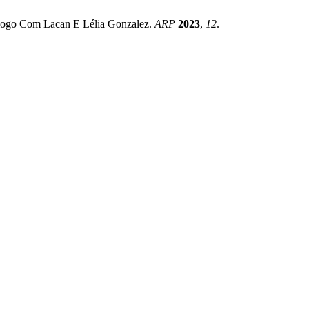
álogo Com Lacan E Lélia Gonzalez.
ARP
2023
,
12
.