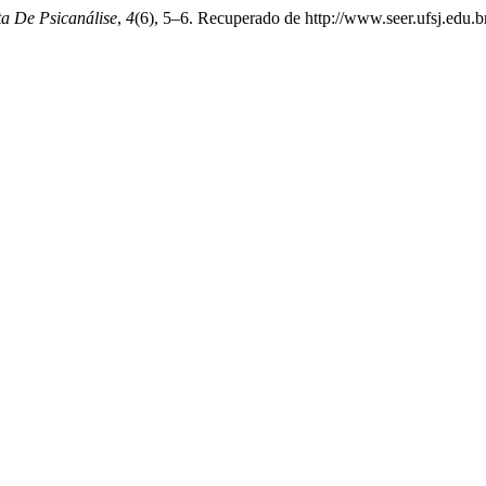
ta De Psicanálise
,
4
(6), 5–6. Recuperado de http://www.seer.ufsj.edu.br