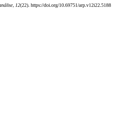
análise
,
12
(22). https://doi.org/10.69751/arp.v12i22.5188