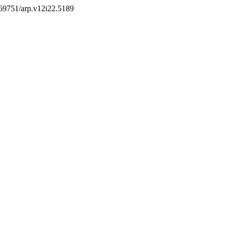
0.69751/arp.v12i22.5189