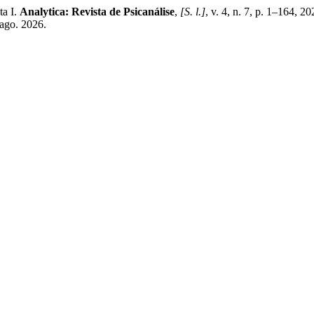
ta I.
Analytica: Revista de Psicanálise
,
[S. l.]
, v. 4, n. 7, p. 1–164, 2
 ago. 2026.