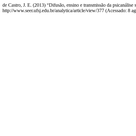
de Castro, J. E. (2013) “Difusão, ensino e transmissão da psicanálise 
http://www.seer.ufsj.edu.br/analytica/article/view/377 (Acessado: 8 a