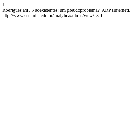
1.
Rodrigues MF. Nãoexistentes: um pseudoproblema?. ARP [Internet]. 19
http://www.seer.ufsj.edu.br/analytica/article/view/1810