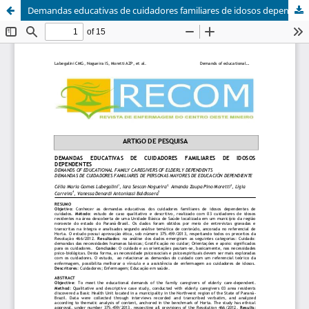
Demandas educativas de cuidadores familiares de idosos dependentes