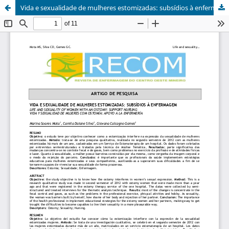
Vida e sexualidade de mulheres estomizadas: subsídios à enfermagem