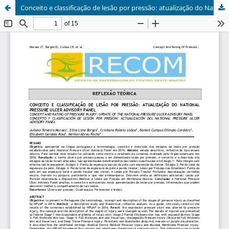
Conceito e classificação de lesão por pressão: atualização do National Pressure Ulcer Advisory Panel