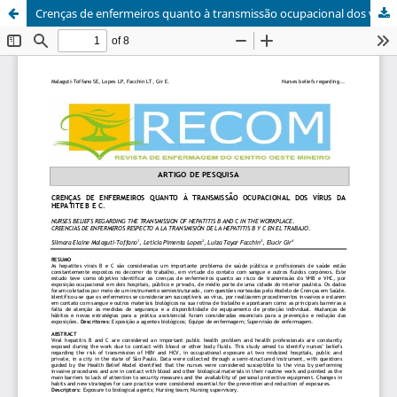
Crenças de enfermeiros quanto à transmissão ocupacional dos vírus da hepatite B e C