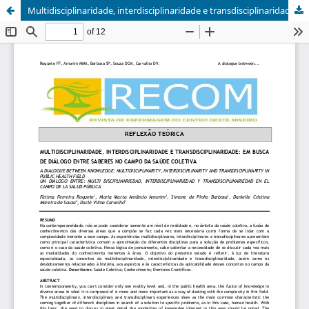
Multidisciplinaridade, interdisciplinaridade e transdisciplinaridade: em busca de diálogo entre saberes no campo da saúde pública