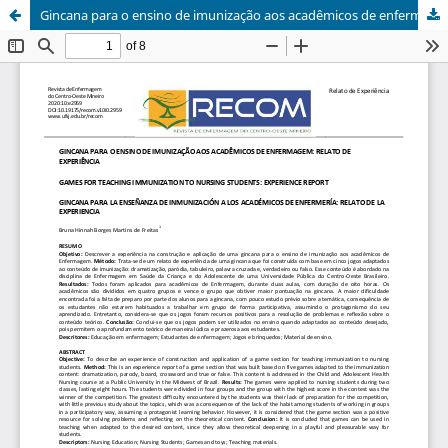
Gincana para o ensino de imunização aos acadêmicos de enfermagem: relato de experiência