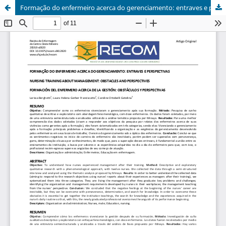
Formação do enfermeiro acerca do gerenciamento: entraves e perspectivas