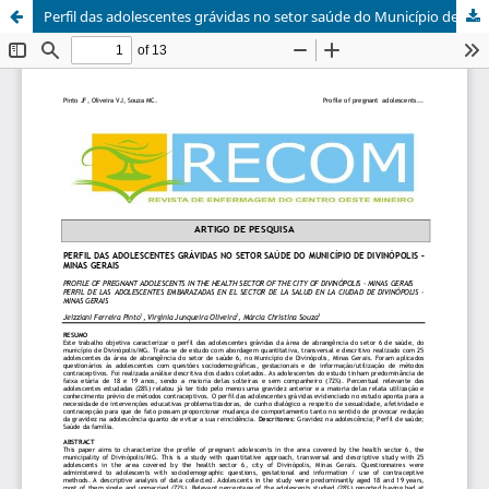
Perfil das adolescentes grávidas no setor saúde do Município de Divinópolis