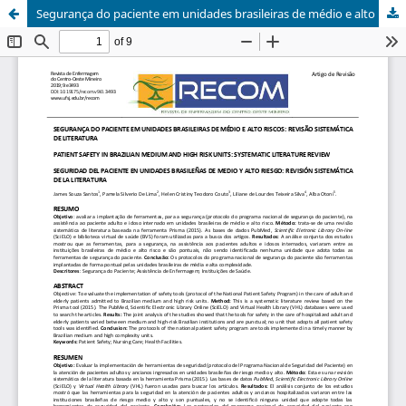
Segurança do paciente em unidades brasileiras de médio e alto riscos: revisão sistemática de literatura