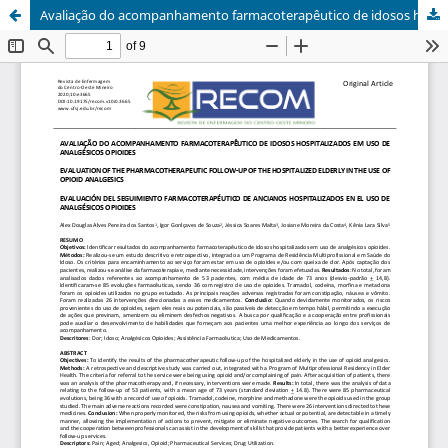
Avaliação do acompanhamento farmacoterapêutico de idosos hospitalizados em uso de analgésicos opioides