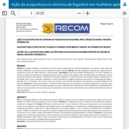
Ação da acupuntura no sintoma de fogachos em mulheres após câncer de mama: revisão integrativa