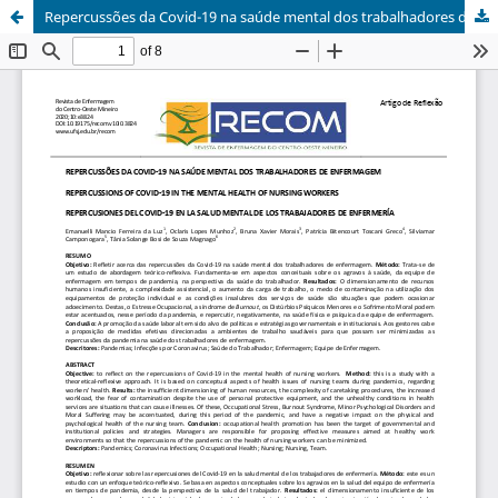
Repercussões da Covid-19 na saúde mental dos trabalhadores de enfermagem