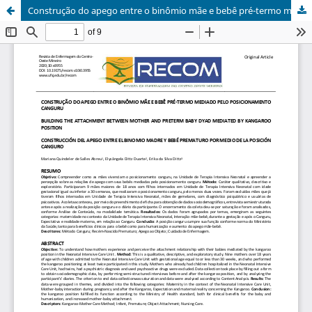
Construção do apego entre o binômio mãe e bebê pré-termo mediado pelo posicionamento canguru