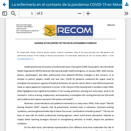
La enfermería en el contexto de la pandemia COVID-19 en México.