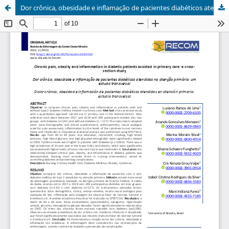
Dor crônica, obesidade e inflamação de pacientes diabéticos atendidos na atenção primária: um estudo transversal