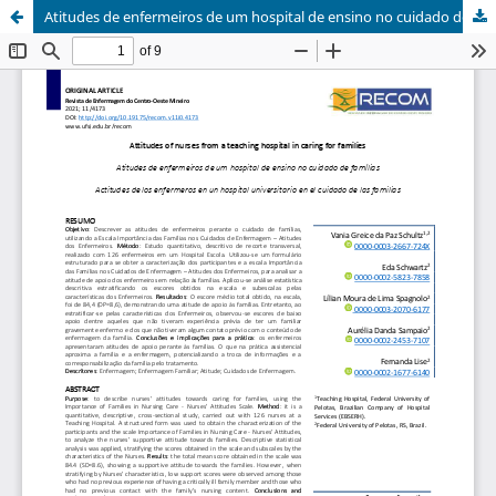
Atitudes de enfermeiros de um hospital de ensino no cuidado de famílias