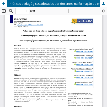
Práticas pedagógicas adotadas por docentes na formação de enfermeiros-líderes