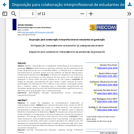
Disposição para colaboração interprofissional de estudantes de graduação