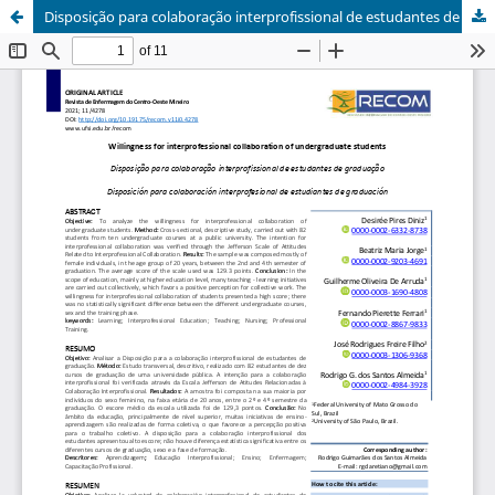
Disposição para colaboração interprofissional de estudantes de graduação