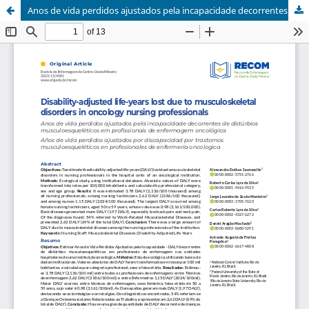
Anos de vida perdidos ajustados pela incapacidade decorrentes de distúrbios musculoesqueléticos em profissionais de enfermagem oncológica