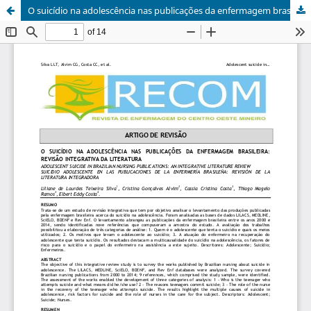
O suicídio na adolescência nas publicações da enfermagem brasileira: revisão integrativa da literatura