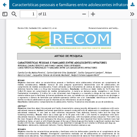
Características pessoais e familiares entre adolescentes infratores