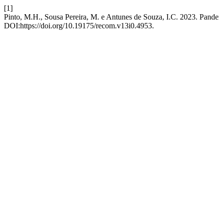
[1]
Pinto, M.H., Sousa Pereira, M. e Antunes de Souza, I.C. 2023. Pande
DOI:https://doi.org/10.19175/recom.v13i0.4953.