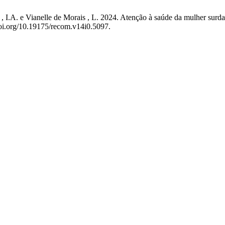
 I.A. e Vianelle de Morais , L. 2024. Atenção à saúde da mulher surda
/doi.org/10.19175/recom.v14i0.5097.