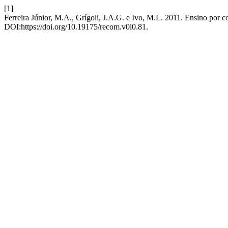
[1]
Ferreira Júnior, M.A., Grígoli, J.A.G. e Ivo, M.L. 2011. Ensino por 
DOI:https://doi.org/10.19175/recom.v0i0.81.