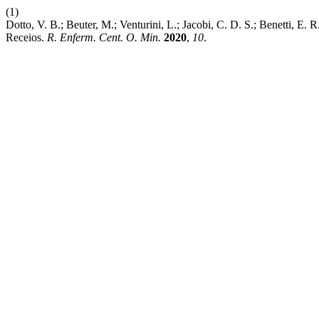
(1)
Dotto, V. B.; Beuter, M.; Venturini, L.; Jacobi, C. D. S.; Benetti, E.
Receios.
R. Enferm. Cent. O. Min.
2020
,
10
.