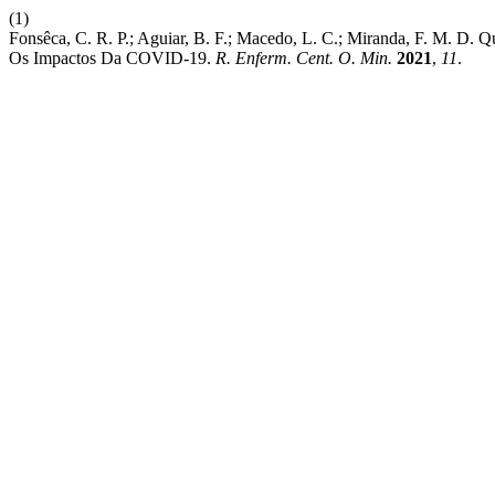
(1)
Fonsêca, C. R. P.; Aguiar, B. F.; Macedo, L. C.; Miranda, F. M. D.
Os Impactos Da COVID-19.
R. Enferm. Cent. O. Min.
2021
,
11
.