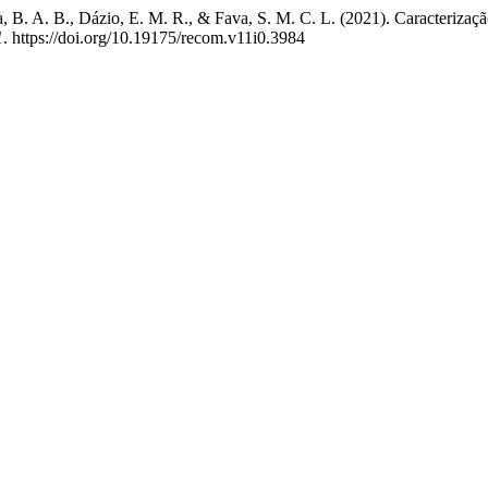
 B. A. B., Dázio, E. M. R., & Fava, S. M. C. L. (2021). Caracterização
1
. https://doi.org/10.19175/recom.v11i0.3984