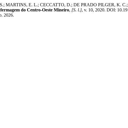
TINS, E. L.; CECCATTO, D.; DE PRADO PILGER, K. C.; ZANETT
nfermagem do Centro-Oeste Mineiro
,
[S. l.]
, v. 10, 2020. DOI: 10.1
o. 2026.