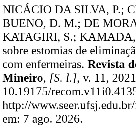
NICÁCIO DA SILVA, P.; 
BUENO, D. M.; DE MORA
KATAGIRI, S.; KAMADA, I.
sobre estomias de elimina
com enfermeiras.
Revista 
Mineiro
,
[S. l.]
, v. 11, 202
10.19175/recom.v11i0.4135
http://www.seer.ufsj.edu.br
em: 7 ago. 2026.