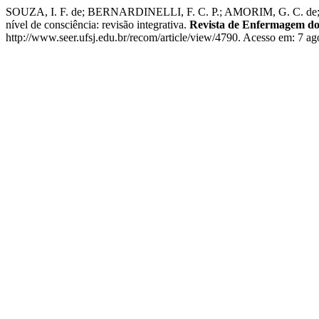
SOUZA, I. F. de; BERNARDINELLI, F. C. P.; AMORIM, G. C. de; C
nível de consciência: revisão integrativa.
Revista de Enfermagem do
http://www.seer.ufsj.edu.br/recom/article/view/4790. Acesso em: 7 ag