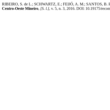
RIBEIRO, S. de L.; SCHWARTZ, E.; FEIJÓ, A. M.; SANTOS, B. P. dos
Centro-Oeste Mineiro
,
[S. l.]
, v. 5, n. 3, 2016. DOI: 10.19175/reco