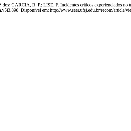
; GARCIA, R. P.; LISE, F. Incidentes críticos experienciados no t
m.v5i3.898. Disponível em: http://www.seer.ufsj.edu.br/recom/article/v