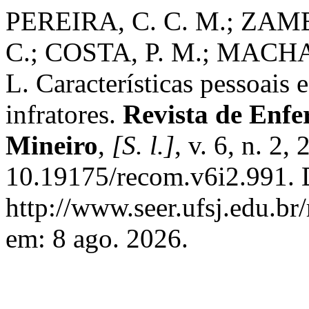
PEREIRA, C. C. M.; ZAM
C.; COSTA, P. M.; MACHAD
L. Características pessoais 
infratores.
Revista de Enf
Mineiro
,
[S. l.]
, v. 6, n. 2,
10.19175/recom.v6i2.991. 
http://www.seer.ufsj.edu.br
em: 8 ago. 2026.