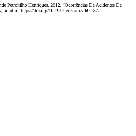
ende Petronilho Henriques. 2012. “Ocorrências De Acidentes De
o
, outubro. https://doi.org/10.19175/recom.v0i0.187.