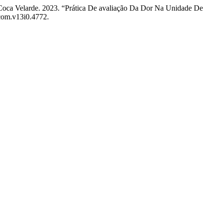
o Coca Velarde. 2023. “Prática De avaliação Da Dor Na Unidade De
ecom.v13i0.4772.