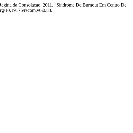
e Regina da Consolacao. 2011. “Síndrome De Burnout Em Centro De
i.org/10.19175/recom.v0i0.83.