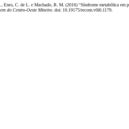
. A., Enes, C. de L. e Machado, R. M. (2016) “Síndrome metabólica em pac
gem do Centro-Oeste Mineiro
. doi: 10.19175/recom.v0i0.1179.